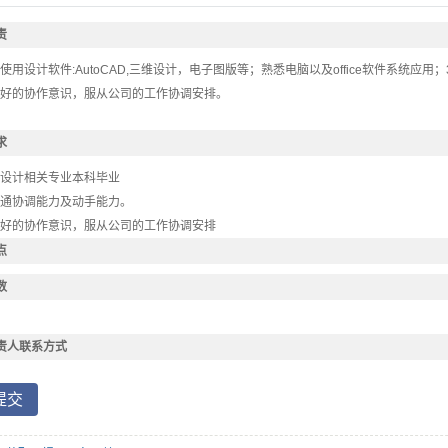
责
练使用设计软件:AutoCAD,三维设计，电子图版等；熟悉电脑以及office软件系统
有良好的协作意识，服从公司的工作协调安排。
求
械设计相关专业本科毕业
沟通协调能力及动手能力。
有良好的协作意识，服从公司的工作协调安排
点
数
责人联系方式
提交