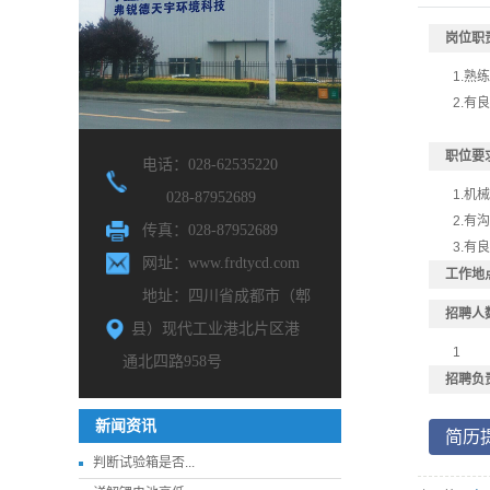
岗位职
1.熟
2.
职位要
电话：028-62535220
1.机
028-87952689
2.有
传真：028-87952689
3.
网址：www.frdtycd.com
工作地
地址：四川省成都市（郫
招聘人
县）现代工业港北片区港
1
通北四路958号
招聘负
新闻资讯
简历
判断试验箱是否...