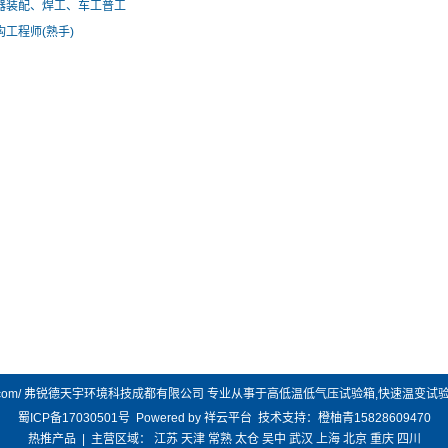
器装配、焊工、车工普工
构工程师(熟手)
.frdtycd.com/ 弗锐德天宇环境科技成都有限公司 专业从事于
高低温低气压试验箱
,
快速温变试
蜀ICP备17030501号
Powered by
祥云平台
技术支持：
橙柚青15828609470
热推产品
| 主营区域：
江苏
天津
常熟
太仓
吴中
武汉
上海
北京
重庆
四川